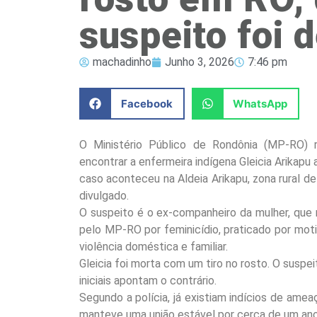
suspeito foi 
machadinho
Junho 3, 2026
7:46 pm
Facebook
WhatsApp
O Ministério Público de Rondônia (MP-RO) re
encontrar a enfermeira indígena Gleicia Arikapu 
caso aconteceu na Aldeia Arikapu, zona rural d
divulgado.
O suspeito é o ex-companheiro da mulher, que 
pelo MP-RO por feminicídio, praticado por mot
violência doméstica e familiar.
Gleicia foi morta com um tiro no rosto. O suspei
iniciais apontam o contrário.
Segundo a polícia, já existiam indícios de am
manteve uma união estável por cerca de um ano, 