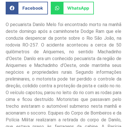
Facebook
WhatsApp
O pecuarista Danilo Melo foi encontrado morto na manhã
deste domingo após a caminhonete Dodge Ram que ele
conduzia despencar da ponte sobre o Rio São João, na
rodovia RO-257. O acidente aconteceu a cerca de 50
quilômetros de Ariquemes, no sentido Machadinho
d’Oeste. Danilo era um conhecido pecuarista da região de
Ariquemes e Machadinho d’Oeste, onde mantinha seus
negócios e propriedades rurais. Segundo informações
preliminares, o motorista pode ter perdido o controle da
direção, colidido contra a proteção da pista e caído no rio.
O veículo capotou, parou no leito do rio com as rodas para
cima e ficou destruído. Motoristas que passavam pelo
trecho avistaram o automóvel submerso nesta manhã e
acionaram o socorro. Equipes do Corpo de Bombeiros e da
Polícia Militar realizaram a retirada do corpo de Danilo,
que estava preso às ferragens da cabine. A Perícia