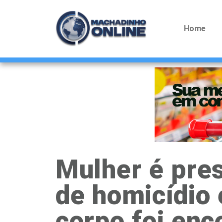
Home
Mulher é pres
de homicídio 
corpo foi enc