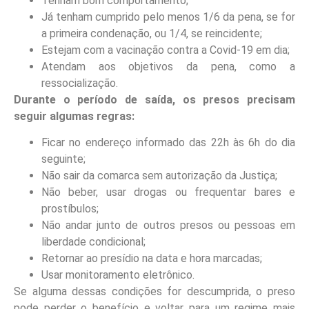
Tenham bom comportamento;
Já tenham cumprido pelo menos 1/6 da pena, se for
a primeira condenação, ou 1/4, se reincidente;
Estejam com a vacinação contra a Covid-19 em dia;
Atendam aos objetivos da pena, como a
ressocialização.
Durante o período de saída, os presos precisam
seguir algumas regras:
Ficar no endereço informado das 22h às 6h do dia
seguinte;
Não sair da comarca sem autorização da Justiça;
Não beber, usar drogas ou frequentar bares e
prostíbulos;
Não andar junto de outros presos ou pessoas em
liberdade condicional;
Retornar ao presídio na data e hora marcadas;
Usar monitoramento eletrônico.
Se alguma dessas condições for descumprida, o preso
pode perder o benefício e voltar para um regime mais