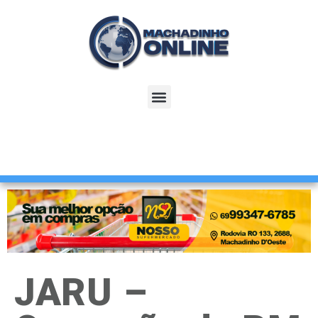
JARU –