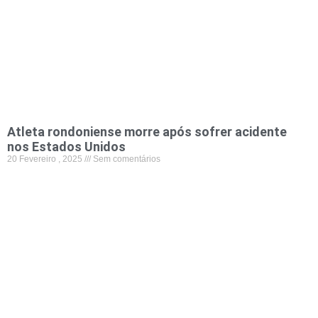
Atleta rondoniense morre após sofrer acidente
nos Estados Unidos
20 Fevereiro , 2025
Sem comentários