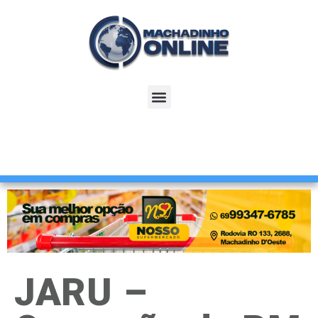
JARU –