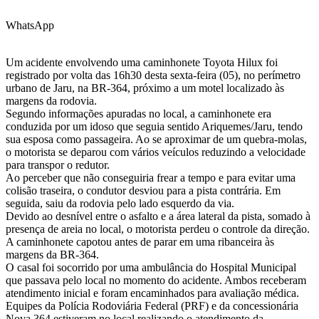
WhatsApp
Um acidente envolvendo uma caminhonete Toyota Hilux foi
registrado por volta das 16h30 desta sexta-feira (05), no perímetro
urbano de Jaru, na BR-364, próximo a um motel localizado às
margens da rodovia.
Segundo informações apuradas no local, a caminhonete era
conduzida por um idoso que seguia sentido Ariquemes/Jaru, tendo
sua esposa como passageira. Ao se aproximar de um quebra-molas,
o motorista se deparou com vários veículos reduzindo a velocidade
para transpor o redutor.
Ao perceber que não conseguiria frear a tempo e para evitar uma
colisão traseira, o condutor desviou para a pista contrária. Em
seguida, saiu da rodovia pelo lado esquerdo da via.
Devido ao desnível entre o asfalto e a área lateral da pista, somado à
presença de areia no local, o motorista perdeu o controle da direção.
A caminhonete capotou antes de parar em uma ribanceira às
margens da BR-364.
O casal foi socorrido por uma ambulância do Hospital Municipal
que passava pelo local no momento do acidente. Ambos receberam
atendimento inicial e foram encaminhados para avaliação médica.
Equipes da Polícia Rodoviária Federal (PRF) e da concessionária
Nova 364 estiveram no local realizando o atendimento da