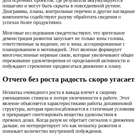
долгосрочных проектов, где результаты аккумулируются
пошагово и могут быть скрыты в повседневной рутине.
Диаграммы, планы, контрольные перечни и другие наглядные
компоненты содействуют разуму обработать сведения о
успехах более продуктивно.
Мозговые исследования свидетельствуют, что зрительное
демонстрация развития запускает не только зоны головы,
ответственные за видение, но и зоны, ассоциированные с
планированием и мотивацией. Этот явление формирует
многочисленные нервные связи, которые увеличивают общее
переживание удовлетворения от проделанной активности и
побуждают стремление продвигаться движение к плану.
Отчего без роста радость скоро угасает
Нехватка очевидного роста в вавада влечет к скорому
уменьшению стимула и потере увлеченности к работе. Этот
явление объясняется характеристиками работы допаминовой
структуры, которая приспосабливается к статичным условиям
и прекращает синтезировать вещества удовольствия в
прежних дозах. Когда разум не обретает сигналов о движении
дальше, он интерпретирует это как нехватку развития и
понижает количество внутренней побуждения.