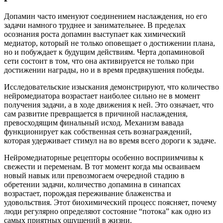
Допамин часто именуют соединением наслаждения, но его
задачи намного труднее и занимательнее. В пределах
осознания роста допамин выступает как химический
медиатор, который не только оповещает о достижении плана,
но и побуждает к будущим действиям. Черта допаминовой
сети состоит в том, что она активируется не только при
достижении награды, но и в время предвкушения победы.
Исследовательские изыскания демонстрируют, что количество
нейромедиатора возрастает наиболее сильно не в момент
получения задачи, а в ходе движения к ней. Это означает, что
сам развитие превращается в причиной наслаждения,
превосходящим финальный исход. Механизм вавада
функционирует как собственная сеть вознаграждений,
которая удерживает стимул на во время всего дороги к задаче.
Нейромедиаторные рецепторы особенно восприимчивы к
свежести и переменам. В тот момент когда мы осваиваем
новый навык или превозмогаем очередной стадию в
обретении задачи, количество допамина в синапсах
возрастает, порождая переживание блаженства и
удовольствия. Этот биохимический процесс поясняет, почему
люди регулярно определяют состояние “потока” как одно из
самых приятных ощущений в жизни.