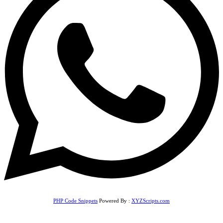
PHP Code Snippets
Powered By :
XYZScripts.com