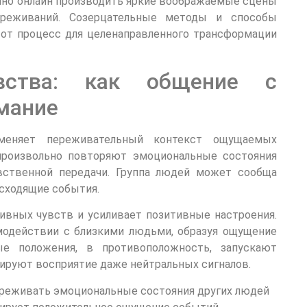
но онлайн производить яркие воображаемые сцены
ереживаний. Созерцательные методы и способы
от процесс для целенаправленного трансформации
вства: как общение с
мание
меняет переживательный контекст ощущаемых
произвольно повторяют эмоциональные состояния
вственной передачи. Группа людей может сообща
сходящие события.
тивных чувств и усиливает позитивные настроения.
модействии с близкими людьми, образуя ощущение
ые положения, в противоположность, запускают
ируют восприятие даже нейтральных сигналов.
реживать эмоциональные состояния других людей