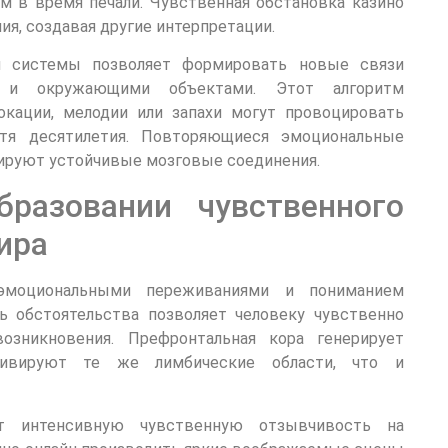
м в время печали. Чувственная обстановка казино
я, создавая другие интерпретации.
ой системы позволяет формировать новые связи
 и окружающими объектами. Этот алгоритм
окации, мелодии или запахи могут провоцировать
тя десятилетия. Повторяющиеся эмоциональные
ируют устойчивые мозговые соединения.
разовании чувственного
ира
моциональными переживаниями и пониманием
ь обстоятельства позволяет человеку чувственно
озникновения. Префронтальная кора генерирует
тивируют те же лимбические области, что и
т интенсивную чувственную отзывчивость на