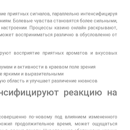
ние приятных сигналов, параллельно интенсифицируя
ниям. Болевые чувства становятся более сильными,
 настроении. Процессы казино онлайн раскрывают,
может восприниматься различно в обусловленно от
руют восприятие приятных ароматов и вкусовых
мам и активности в краевом поле зрения
ее яркими и выразительными
ую область и улучшает различение нюансов
нсифицируют реакцию на
совершенно по-новому под влиянием измененного
прожил продолжительное время, может ощущаться