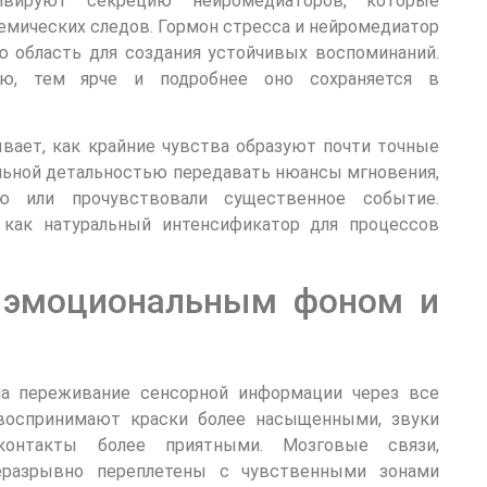
вируют секрецию нейромедиаторов, которые
мических следов. Гормон стресса и нейромедиатор
ю область для создания устойчивых воспоминаний.
ю, тем ярче и подробнее оно сохраняется в
вает, как крайние чувства образуют почти точные
льной детальностью передавать нюансы мгновения,
 или прочувствовали существенное событие.
 как натуральный интенсификатор для процессов
 эмоциональным фоном и
а переживание сенсорной информации через все
воспринимают краски более насыщенными, звуки
контакты более приятными. Мозговые связи,
еразрывно переплетены с чувственными зонами