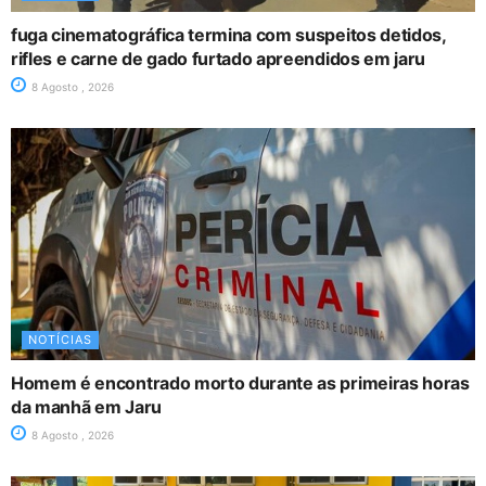
fuga cinematográfica termina com suspeitos detidos,
rifles e carne de gado furtado apreendidos em jaru
8 Agosto , 2026
NOTÍCIAS
Homem é encontrado morto durante as primeiras horas
da manhã em Jaru
8 Agosto , 2026