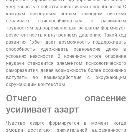
уверенность в собственных личных способностях. С
каждым очередным новым эпизодом система
осваивает приспосабливаться к различным
трудностям одновременно шаг за шагом формирует
резистентность к внутреннему давлению. Такой ход
развития 1хбет даёт возможность поддерживать
способность удерживать равновесие даже в
условиях неясности. В конечном итоге опасение
неудачи становится элементом психологического
саморазвития, давая возможность более осознанно
вступать во взаимодействие с окружающим
окружающим контекстом.
Отчего опасение
усиливает азарт
Чувство азарта формируется в момент когда
эмоции достигают значительной выраженности