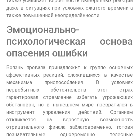
также усиливает вероятность выверенных реакций
даже в ситуациях при условиях сжатого времени а
также повышенной неопределённости.
Эмоционально-
психологическая основа
опасения ошибки
Боязнь провала принадлежит к группе основных
аффективных реакций, сложившихся в качестве
механизма приспособления. В условиях
первобытных обстоятельств этот страх
гарантировал стремление избегать угрожающих
обстановок, но в нынешнем мире превратился в
инструмент управления действий. Организм
откликается на вероятную возможность
отрицательного финала заблаговременно, готовя
познавательные одновременно телесные