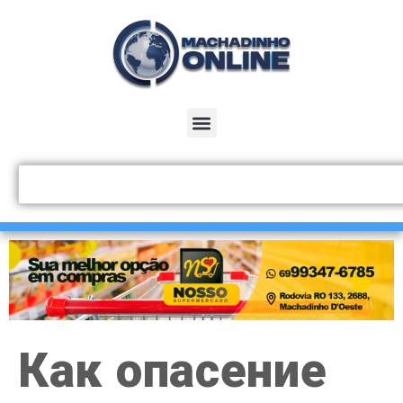
Как опасение