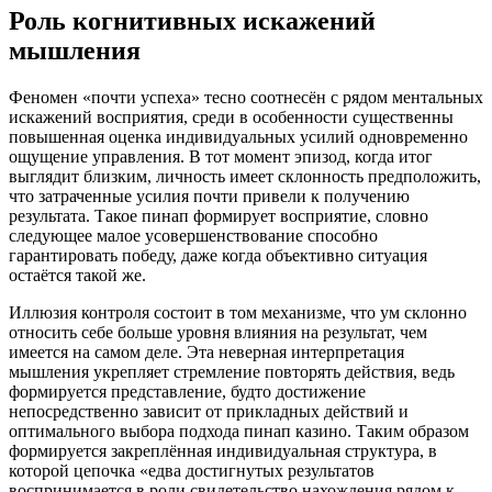
Роль когнитивных искажений
мышления
Феномен «почти успеха» тесно соотнесён с рядом ментальных
искажений восприятия, среди в особенности существенны
повышенная оценка индивидуальных усилий одновременно
ощущение управления. В тот момент эпизод, когда итог
выглядит близким, личность имеет склонность предположить,
что затраченные усилия почти привели к получению
результата. Такое пинап формирует восприятие, словно
следующее малое усовершенствование способно
гарантировать победу, даже когда объективно ситуация
остаётся такой же.
Иллюзия контроля состоит в том механизме, что ум склонно
относить себе больше уровня влияния на результат, чем
имеется на самом деле. Эта неверная интерпретация
мышления укрепляет стремление повторять действия, ведь
формируется представление, будто достижение
непосредственно зависит от прикладных действий и
оптимального выбора подхода пинап казино. Таким образом
формируется закреплённая индивидуальная структура, в
которой цепочка «едва достигнутых результатов
воспринимается в роли свидетельство нахождения рядом к