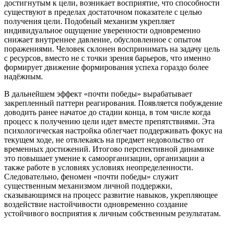
достигнутым к цели, возникает восприятие, что способности
существуют в пределах достаточном показателе с целью
получения цели. Подобный механизм укрепляет
индивидуальное ощущение уверенности одновременно
снижает внутреннее давление, обусловленное с опытом
поражениями. Человек склонен воспринимать на задачу цель
с ресурсов, вместо не с точки зрения барьеров, что именно
формирует движение формирования успеха гораздо более
надёжным.
В дальнейшем эффект «почти победы» вырабатывает
закрепленный паттерн реагирования. Появляется побуждение
доводить ранее начатое до стадии конца, в том числе когда
процесс к получению цели идет вместе препятствиями. Эта
психологическая настройка облегчает поддерживать фокус на
текущем ходе, не отвлекаясь на предмет недовольство от
временных достижений. Итогово перспективной динамике
это повышает умение к самоорганизации, организации а
также работе в условиях условиях неопределенности.
Следовательно, феномен «почти победы» служит
существенным механизмом личной поддержки,
сказывающимся на процесс развитие навыков, укрепляющее
воздействие настойчивости одновременно создание
устойчивого восприятия к личным собственным результатам.