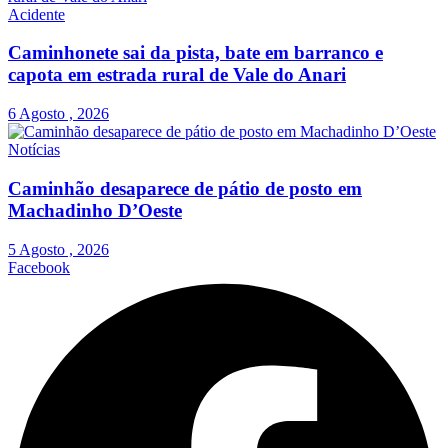
Acidente
Caminhonete sai da pista, bate em barranco e
capota em estrada rural de Vale do Anari
6 Agosto , 2026
Notícias
Caminhão desaparece de pátio de posto em
Machadinho D’Oeste
5 Agosto , 2026
Facebook