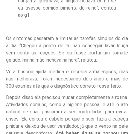
garganta queimava, a língua inchava como se
eu tivesse comido pimenta-do-reino”, contou
ao g1.
Os sintomas passaram a limitar as tarefas simples do dia
a dia:
“Chegou a ponto de eu não conseguir lavar louça
sem sentir as reações. Se eu fosse cortar um tomate
gelado, minha mão inchava na hora”, relatou.
Vera buscou ajuda médica e recebia antialérgicos, mas
não melhorava. Foram necessários dois anos e mais de
300 exames até que o diagnóstico correto fosse feito.
Depois disso ela precisou mudar completamente a rotina.
Atividades comuns, como a higiene pessoal e até o ato
natural de suar, passaram a ser controladas para evitar
crises. Ela cortou o cabelo porque o suor fazia a cabeça
pinicar e deixou de usar ventilador, já que o vento na pele
causava desconforto.
Até beber água se tornou um