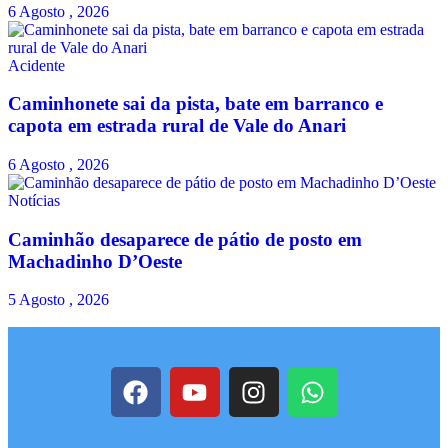
6 Agosto , 2026
Acidente
Caminhonete sai da pista, bate em barranco e
capota em estrada rural de Vale do Anari
6 Agosto , 2026
Notícias
Caminhão desaparece de pátio de posto em
Machadinho D’Oeste
5 Agosto , 2026