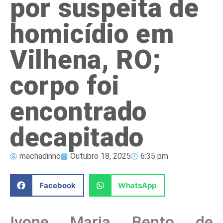
por suspeita de
homicídio em
Vilhena, RO;
corpo foi
encontrado
decapitado
machadinho
Outubro 18, 2025
6:35 pm
Facebook
WhatsApp
Ivone Maria Bento de