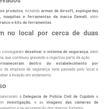
levados
sos produtos
, incluindo
armas de Airsoft, espingardas
ras, maquitas e ferramentas da marca Dewalt
, além
Branco e kits de ferramentas
.
m no local por cerca de duas
os conseguiram
desativar o sistema de segurança
, além
, que continuou gravando e registrou parte da ação.
ermaneceram dentro do estabelecimento por
rio da empresa de segurança teria passado pelo local e
rceber a invasão em andamento.
aso
mpareceram à
Delegacia de Polícia Civil de Cujubim
e
e em
investigação
, e as
imagens das câmeras de
 suspeitos e na recuperação dos objetos furtados.