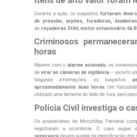
Itens de alto valor foram 
Durante a ação, os suspeitos
furtaram diver
de pressão, arpões, furadeiras, lixadei
de
roçadeiras Stihl, motor estacionário da 
Criminosos permanecera
horas
Mesmo com o
alarme acionado
, os criminos
de
virar as câmeras de vigilância
— exceto uma
Segundo informações, os suspeitos
p
aproximadamente duas horas
. Um funcioná
utilizado uma lanterna do lado de fora, sem pe
Polícia Civil investiga o c
Os proprietários da MotorMaq Pantanal co
registraram a ocorrência. O caso segu
segurança
devem auxiliar na identificação dos