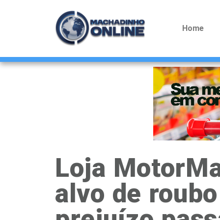
Home
Loja MotorMa
alvo de roub
prejuízo pass