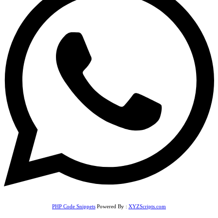
PHP Code Snippets
Powered By :
XYZScripts.com