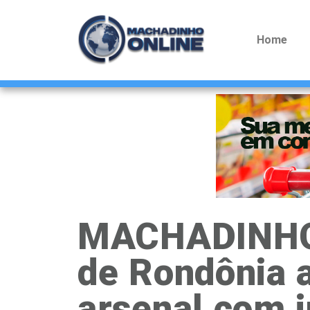
Home
MACHADINHO: 
de Rondônia 
arsenal com i