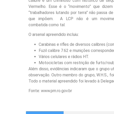
calibre e um criminoso com histórico de se
Vermelho. Esse é o “movimento” que dizem l
“trabalhadores lutando por terra” não passa d
que impõem. A LCP não é um movimento
combatida como tal.
O arsenal apreendido incluiu:
Carabinas e rifles de diversos calibres (c
Fuzil calibre 7.62 e munições corresponde
Vários celulares e rádios HT.
Motocicletas com restrição de furto/roub
Além disso, evidências indicaram que o grupo ut
observação. Outro membro do grupo, W.H.S., foi
Todo o material apreendido foi levado à Delegac
Fonte: www.pm.ro.gov.br