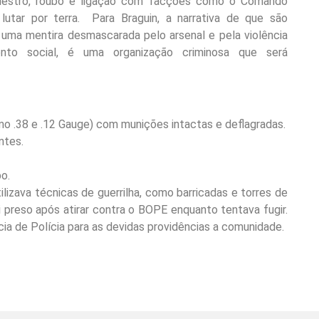
questro, roubo e ligação com facções como o Comando
utar por terra. Para Braguin, a narrativa de que são
e uma mentira desmascarada pelo arsenal e pela violência
 social, é uma organização criminosa que será
omo .38 e .12 Gauge) com munições intactas e deflagradas.
ntes.
o.
ilizava técnicas de guerrilha, como barricadas e torres de
 preso após atirar contra o BOPE enquanto tentava fugir.
ia de Polícia para as devidas providências a comunidade.