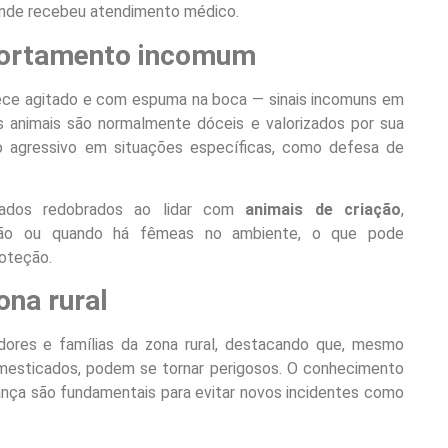
 onde recebeu atendimento médico.
portamento incomum
ece agitado e com espuma na boca — sinais incomuns em
 animais são normalmente dóceis e valorizados por sua
 agressivo em situações específicas, como defesa de
dados redobrados ao lidar com
animais de criação
,
ão ou quando há fêmeas no ambiente, o que pode
oteção.
ona rural
ores e famílias da zona rural, destacando que, mesmo
mesticados, podem se tornar perigosos. O conhecimento
ça são fundamentais para evitar novos incidentes como