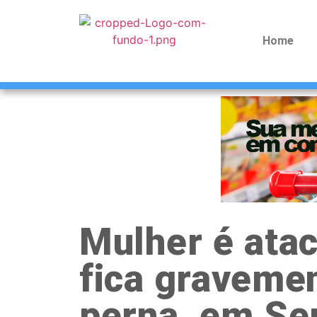
Home
Mulher é atac
fica gravemen
perna, em Se