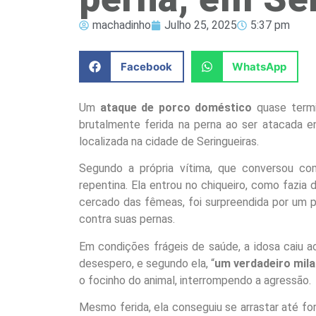
machadinho
Julho 25, 2025
5:37 pm
Facebook
WhatsApp
Um
ataque de porco doméstico
quase termi
brutalmente ferida na perna ao ser atacada e
localizada na cidade de Seringueiras.
Segundo a própria vítima, que conversou co
repentina. Ela entrou no chiqueiro, como fazia 
cercado das fêmeas, foi surpreendida por um
contra suas pernas.
Em condições frágeis de saúde, a idosa caiu 
desespero, e segundo ela, “
um verdadeiro mil
o focinho do animal, interrompendo a agressão.
Mesmo ferida, ela conseguiu se arrastar até fo