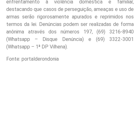
enfrentamento à violência doméstica e familiar,
destacando que casos de perseguição, ameaças e uso de
armas serão rigorosamente apurados e reprimidos nos
termos da lei. Denúncias podem ser realizadas de forma
anônima através dos números 197, (69) 3216-8940
(Whatsapp – Disque Denúncia) e (69) 3322-3001
(Whatsapp – 1ª DP Vilhena).
Fonte: portalderondonia