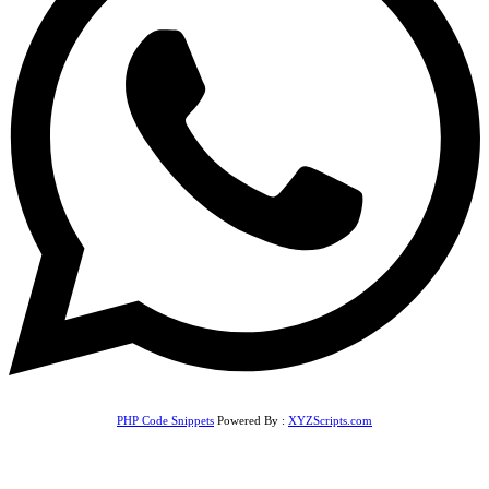
PHP Code Snippets
Powered By :
XYZScripts.com