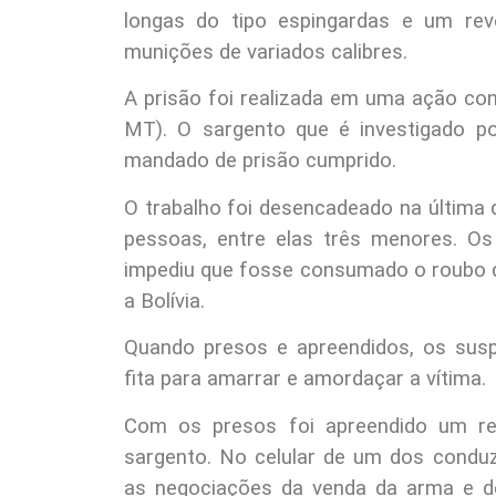
longas do tipo espingardas e um revó
munições de variados calibres.
A prisão foi realizada em uma ação conju
MT). O sargento que é investigado p
mandado de prisão cumprido.
O trabalho foi desencadeado na última q
pessoas, entre elas três menores. Os 
impediu que fosse consumado o roubo d
a Bolívia.
Quando presos e apreendidos, os sus
fita para amarrar e amordaçar a vítima.
Com os presos foi apreendido um revó
sargento. No celular de um dos condu
as negociações da venda da arma e de