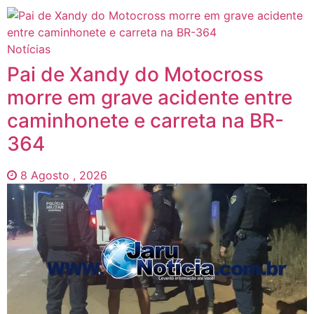
Notícias
Pai de Xandy do Motocross
morre em grave acidente entre
caminhonete e carreta na BR-
364
8 Agosto , 2026