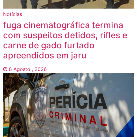
Notícias
fuga cinematográfica termina
com suspeitos detidos, rifles e
carne de gado furtado
apreendidos em jaru
8 Agosto , 2026