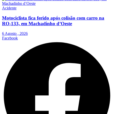
Acidente
Motociclista fica ferido após colisão com carro na
RO-133, em Machadinho d’Oeste
6 Agosto , 2026
Facebook