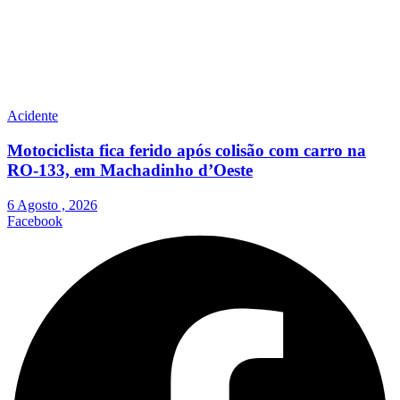
Acidente
Motociclista fica ferido após colisão com carro na
RO-133, em Machadinho d’Oeste
6 Agosto , 2026
Facebook