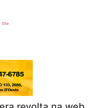
 Site
gera revolta na web