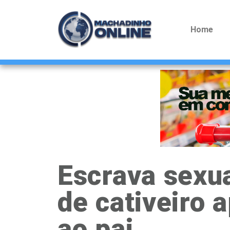
Home
Escrava sexua
de cativeiro 
ao pai