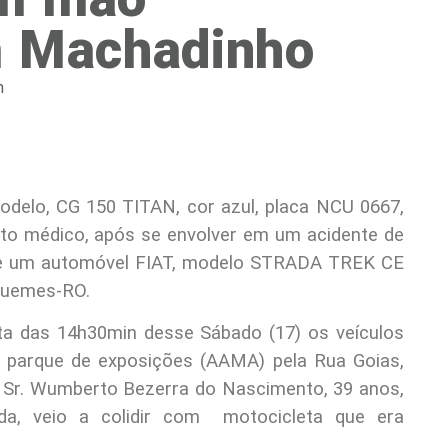
m Machadinho
m
delo, CG 150 TITAN, cor azul, placa NCU 0667,
nto médico, após se envolver em um acidente de
al de um automóvel FIAT, modelo STRADA TREK CE
iquemes-RO.
olta das 14h30min desse Sábado (17) os veículos
 parque de exposições (AAMA) pela Rua Goias,
 Sr. Wumberto Bezerra do Nascimento, 39 anos,
da, veio a colidir com motocicleta que era