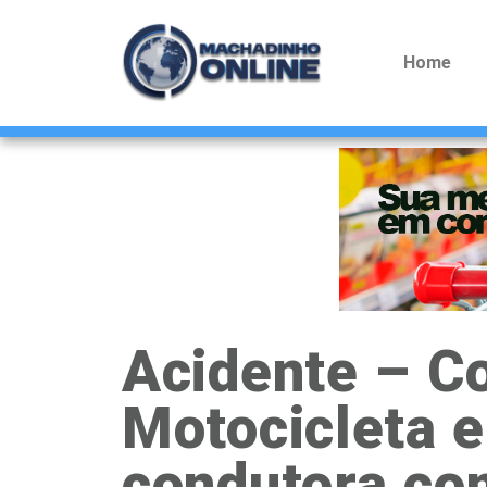
Home
Acidente – Co
Motocicleta e
condutora c