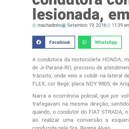
lesionada, e
machadinho
Setembro 19, 2016
11:39 a
Facebook
WhatsApp
A condutora da motocicleta HONDA, mo
de Ji-Paraná-RO, precisou de atendime
trânsito, onde veio a colidir na later
FLEX, cor Bege, placa NDY 9805, de Ar
Narra a ocorrência policial, que por v
trafegavam na mesma direção, sentido
quando, o condutor do FIAT STRADA, o
ao realizar uma conversão a esquer
conduzida pela Sra. Regina Alves.