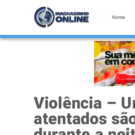
Home
Violência – U
atentados são
durante a noi