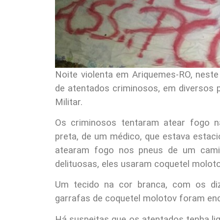
Noite violenta em Ariquemes-RO, neste
de atentados criminosos, em diversos p
Militar.
Os criminosos tentaram atear fogo na
preta, de um médico, que estava estac
atearam fogo nos pneus de um cami
delituosas, eles usaram coquetel molotov
Um tecido na cor branca, com os diz
garrafas de coquetel molotov foram enco
Há suspeitas que os atentados tenha lig