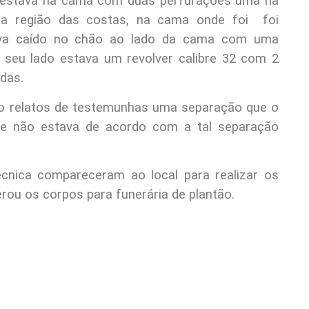
s estava na cama com duas perfurações uma na
 na região das costas, na cama onde foi foi
tava caído no chão ao lado da cama com uma
 seu lado estava um revolver calibre 32 com 2
das.
do relatos de testemunhas uma separação que o
ue não estava de acordo com a tal separação
Técnica compareceram ao local para realizar os
rou os corpos para funerária de plantão.