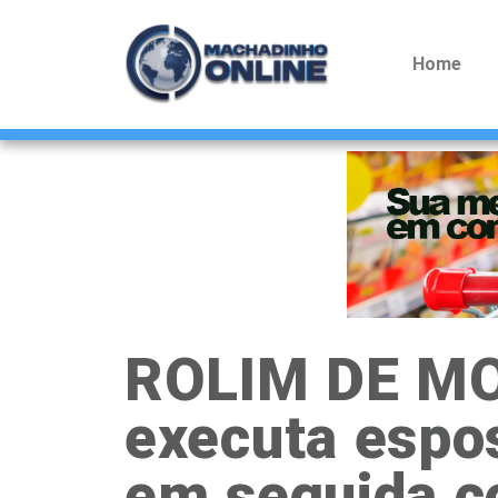
Home
ROLIM DE M
executa espos
em seguida c