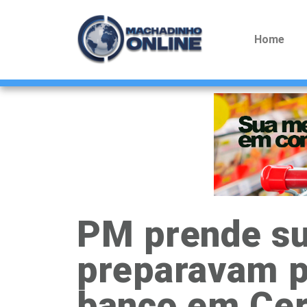
Home
PM prende su
preparavam p
banco em Cer