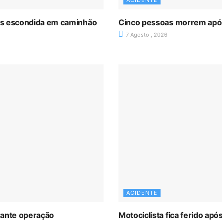
ACIDENTE
as escondida em caminhão
Cinco pessoas morrem após 
7 Agosto , 2026
ACIDENTE
rante operação
Motociclista fica ferido ap