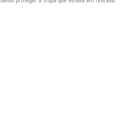
iando proteger a tropa que estava em retirada.