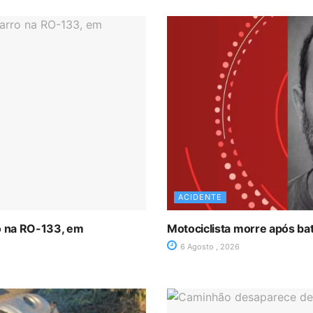
ACIDENTE
ro na RO-133, em
Motociclista morre após ba
6 Agosto , 2026