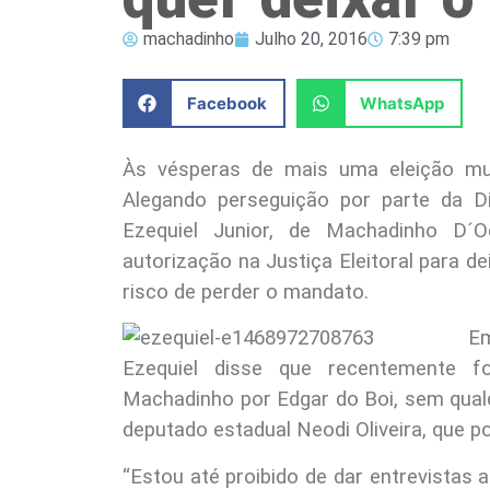
machadinho
Julho 20, 2016
7:39 pm
Facebook
WhatsApp
Às vésperas de mais uma eleição mun
Alegando perseguição por parte da Di
Ezequiel Junior, de Machadinho D´
autorização na Justiça Eleitoral para de
risco de perder o mandato.
E
Ezequiel disse que recentemente fo
Machadinho por Edgar do Boi, sem qualq
deputado estadual Neodi Oliveira, que p
“Estou até proibido de dar entrevistas 