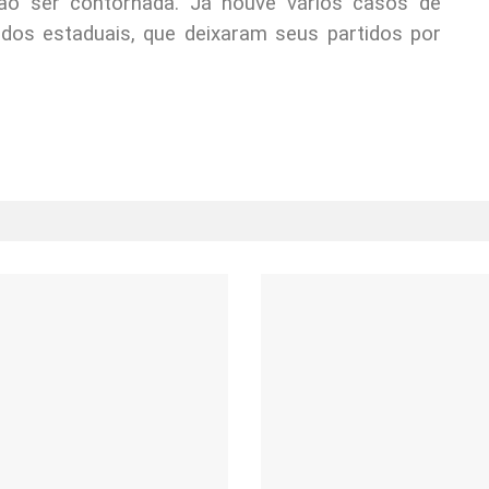
uação ser contornada. Já houve vários casos de
ados estaduais, que deixaram seus partidos por