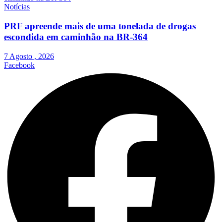
Notícias
PRF apreende mais de uma tonelada de drogas
escondida em caminhão na BR-364
7 Agosto , 2026
Facebook