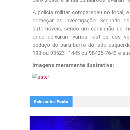
óleo diesel, e ainda os ladroes levaram
A policia militar compareceu no local,
começar as investigação. Segundo os
automóveis, sendo um caminhão de médi
onde deixaram vários rastros dos ve
pedaço do para-barro do lado esquerdo
190 ou 93523–1445 ou 98405-7643 e sua 
Imagens meramente ilustrativa:
Relevantes
Posts