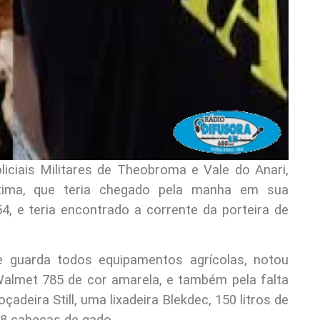
iciais Militares de Theobroma e Vale do Anari,
tima, que teria chegado pela manha em sua
-54, e teria encontrado a corrente da porteira de
e guarda todos equipamentos agrícolas, notou
Walmet 785 de cor amarela, e também pela falta
deira Still, uma lixadeira Blekdec, 150 litros de