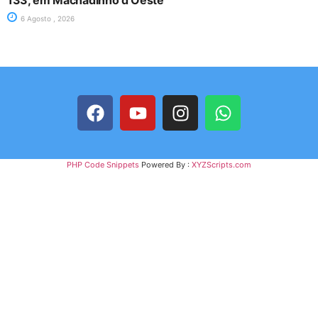
133, em Machadinho d’Oeste
6 Agosto , 2026
PHP Code Snippets
Powered By :
XYZScripts.com