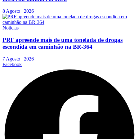
8 Agosto , 2026
Notícias
PRF apreende mais de uma tonelada de drogas
escondida em caminhão na BR-364
7 Agosto , 2026
Facebook