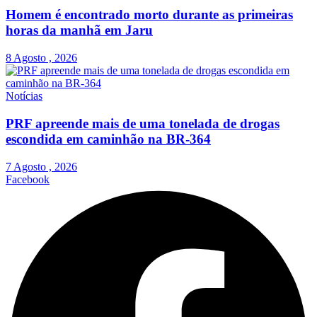
Homem é encontrado morto durante as primeiras
horas da manhã em Jaru
8 Agosto , 2026
Notícias
PRF apreende mais de uma tonelada de drogas
escondida em caminhão na BR-364
7 Agosto , 2026
Facebook