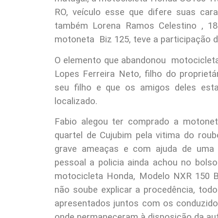
RO, veículo esse que difere suas cara
também Lorena Ramos Celestino , 18
motoneta Biz 125, teve a participação 
O elemento que abandonou motocicleta 
Lopes Ferreira Neto, filho do proprietá
seu filho e que os amigos deles esta
localizado.
Fabio alegou ter comprado a motonet
quartel de Cujubim pela vitima do rou
grave ameaças e com ajuda de uma m
pessoal a policia ainda achou no bo
motocicleta Honda, Modelo NXR 150 Bro
não soube explicar a procedência, tod
apresentados juntos com os conduzidos 
onde permaneceram à disposição da auto