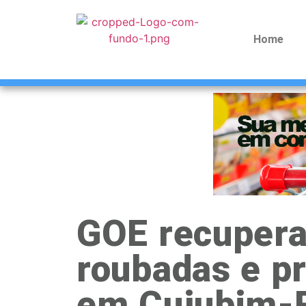
Home
GOE recupera
roubadas e 
em Cujubim-