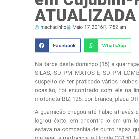
ATUALIZADA
machadinho
Maio 17, 2016
7:52 am
Facebook
WhatsApp
Na tarde deste domingo (15) a guarni
SILAS, SD PM MATOS E SD PM LOMBARD
suspeito de ter praticado vários roubos
ocasião, foi encontrado com ele na li
motoneta BIZ 125, cor branca, placa OH
A guarnição chegou até Fábio através 
logrou êxito, em encontra-lo em um lote
estava na companhia de outro rapaz qu
matagal, a motocicleta Honda CG150 Tit