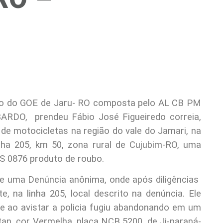
ção do GOE de Jaru- RO composta pelo AL CB PM
O, prendeu Fábio José Figueiredo correia,
 de motocicletas na região do vale do Jamari, na
nha 205, km 50, zona rural de Cujubim-RO, uma
S 0876 produto de roubo.
de uma Denúncia anônima, onde após diligências
, na linha 205, local descrito na denúncia. Ele
e ao avistar a policia fugiu abandonando em um
an, cor Vermelha, placa NCB 5200, de Ji-paraná-