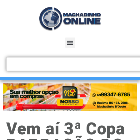
Vem aí 3ª Copa