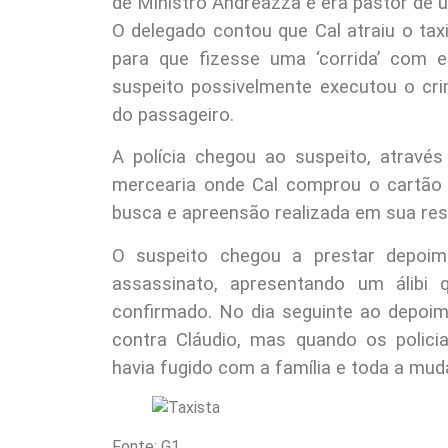
de Ministro Andreazza e era pastor de u
O delegado contou que Cal atraiu o tax
para que fizesse uma ‘corrida’ com e
suspeito possivelmente executou o cri
do passageiro.
A polícia chegou ao suspeito, atrav
mercearia onde Cal comprou o cartão d
busca e apreensão realizada em sua res
O suspeito chegou a prestar depoim
assassinato, apresentando um álibi q
confirmado. No dia seguinte ao depoi
contra Cláudio, mas quando os polic
havia fugido com a família e toda a mu
Fonte: G1