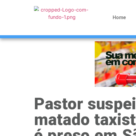
Home
Pastor suspei
matado taxist
é preso em S