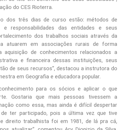
ação do CES Rioterra.
go dos três dias de curso estão: métodos de
es e responsabilidades das entidades e seus
fortalecimento dos trabalhos sociais através da
ara atuarem em associações rurais de forma
da aquisição de conhecimentos relacionados a
trativa e financeira dessas instituições, seus
ão de seus recursos”, destacou a instrutora do
mestra em Geografia e educadora popular.
conhecimento para os sócios e aplicar o que
rte. Gostaria que mais pessoas tivessem a
mação como essa, mas ainda é difícil despertar
de ter participado, pois a última vez que tive
 direito trabalhista foi em 1981, de lá pra cá,
s atualizar”, comentou Ary Dionizio da Silva,