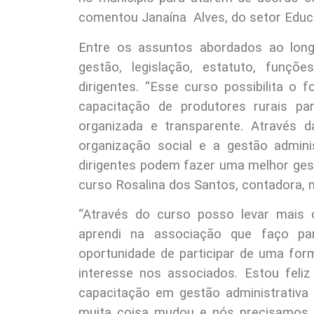
comentou Janaína Alves, do setor Educ
Entre os assuntos abordados ao lon
gestão, legislação, estatuto, funçõ
dirigentes. “Esse curso possibilita o 
capacitação de produtores rurais p
organizada e transparente. Através 
organização social e a gestão adminis
dirigentes podem fazer uma melhor gest
curso Rosalina dos Santos, contadora, 
“Através do curso posso levar mais 
aprendi na associação que faço pa
oportunidade de participar de uma for
interesse nos associados. Estou feliz 
capacitação em gestão administrativa e
muita coisa mudou e nós precisamos no