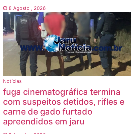
8 Agosto , 2026
Notícias
fuga cinematográfica termina
com suspeitos detidos, rifles e
carne de gado furtado
apreendidos em jaru